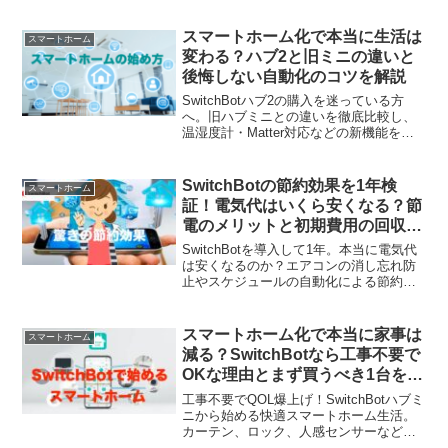
デメリット5選とその解決策を専門家が詳
しく解説します。Matter対応や最新ハブ
スマートホーム化で本当に生活は
スマートホーム
の活用法など、2026年ならでの対策を知
変わる？ハブ2と旧ミニの違いと
って、失敗のないスマートホーム化を実
後悔しない自動化のコツを解説
現しましょう。
SwitchBotハブ2の購入を迷っている方
へ。旧ハブミニとの違いを徹底比較し、
温湿度計・Matter対応などの新機能を解
説。後悔しないスマートホームの始め方
と最適な選び方をご紹介します。
SwitchBotの節約効果を1年検
スマートホーム
証！電気代はいくら安くなる？節
電のメリットと初期費用の回収期
間を実録公開
SwitchBotを導入して1年。本当に電気代
は安くなるのか？エアコンの消し忘れ防
止やスケジュールの自動化による節約効
果を徹底検証。1年間の電気代推移を実録
公開中！スマートホーム化で無理なく固
定費を削減したい方必見です。
スマートホーム化で本当に家事は
スマートホーム
減る？SwitchBotなら工事不要で
OKな理由とまず買うべき1台を徹
底解説
工事不要でQOL爆上げ！SwitchBotハブミ
ニから始める快適スマートホーム生活。
カーテン、ロック、人感センサーなど、
目的別おすすめ製品と初期設定を徹底解