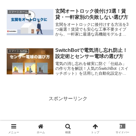
説。
玄関オートロック後付け3選！賃
スマートホーム
貸・一軒家別の失敗しない選び方
玄関をオートロックに後付けする方法を3
つ厳選！賃貸でも安心な工事不要タイプ
から、一軒家に最適な高機能モデルま
で、失敗しない選び方を徹底解説。鍵の
閉め忘れ不安を解消し、手ぶらで外出で
きる快適なスマートホーム生活を始めま
SwitchBotで電気消し忘れ防止！
スマートホーム
しょう。
設定術とセンサー電球の選び方
電気の消し忘れを確実に防ぐ「仕組み」
の作り方を解説！人気のSwitchBot（スイ
ッチボット）を活用した自動化設定か
ら、工事不要のセンサー電球の選び方、
場所別の最適な使い分けまで実体験をも
とに紹介します。電気代の節約だけでな
く、「消したかな？」と不安になるスト
レスをゼロにしたい方は必見の実践ガイ
スポンサーリンク
ドです。
メニュー
ホーム
検索
トップ
サイドバー