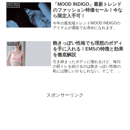
の記事では、乾燥肌について正しい知識
「MOOD INDIGO」最新トレンド
サンプル
とスキンケア方法を解説するので、ぜひ
のファッション特価セール！今な
参考にして健康な肌を手に入れましょ
ら限定入手可！
う！
今年の最先端トレンドMOOD INDIGOの
アイテムが通販でお求めになれます。
飽きっぽい性格でも理想のボディ
サンプル
を手に入れる！EMSの特徴と効果
を徹底解説
引き締まったボディに憧れるけど、毎日
の筋トレを続けるのは飽きっぽい性格の
私には難しいかもしれない。そこで、
EMSという言葉をよく聞くけれど、実際
に効果があるのだろうか？この記事で
は、EMSの特徴や効果について考察し、
さまざまな角度から紹介していきます。
また、最後にはハイブリッド型EMSにつ
スポンサーリンク
いても紹介します。