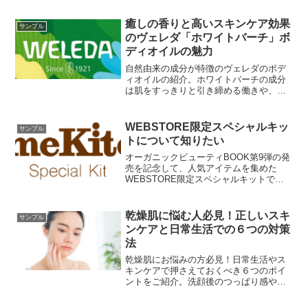
癒しの香りと高いスキンケア効果
サンプル
のヴェレダ「ホワイトバーチ」ボ
ディオイルの魅力
自然由来の成分が特徴のヴェレダのボデ
ィオイルの紹介。ホワイトバーチの成分
は肌をすっきりと引き締める働きや、疲
労を癒す効果があり,香りは、清涼感や爽
やかさを感じさせるものでリフレッシュ
効果があります。
WEBSTORE限定スペシャルキッ
サンプル
トについて知りたい
オーガニックビューティBOOK第9弾の発
売を記念して、人気アイテムを集めた
WEBSTORE限定スペシャルキットで
す。この充実した内容からは信じられな
い価格！ちなみに売り切れ次第終了だそ
うです。
乾燥肌に悩む人必見！正しいスキ
サンプル
ンケアと日常生活での６つの対策
法
乾燥肌にお悩みの方必見！日常生活やス
キンケアで押さえておくべき６つのポイ
ントをご紹介。洗顔後のつっぱり感やメ
イクの乗りが悪いと感じたら、あなたの
肌は乾燥している可能性があります。こ