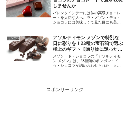
しませんか
バレンタインデーには仏の高級チョコレ
ートを大切な人へ。ラ・メゾン・デュ・
ショコラには美味しくて見た目にも美し
いギフトセットがたくさん。ここではそ
の一部をご紹介します。
アソルティモン メゾンで特別な
サンプル
日に彩りを！23種の宝石箱で選ぶ
極上のギフト【贈り物に迷ったら
コレ】
メゾン・ド・ショコラの「アソルティモ
ン メゾン」は、23種類のボンボン・ド
ゥ・ショコラが詰め合わせられた、人気
のショコラです。それぞれのフレーバー
は、カカオ豆やナッツ、フルーツなどの
素材を贅沢に使用し、メゾン・ド・ショ
コラの職人が丁寧に仕上げています。
スポンサーリンク