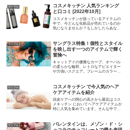
コスメキッチン 人気ランキング
サンプル
と口コミ [2022年10月]
コスメキッチンが扱っているアイテムの
中で、今どんな化粧品が売れているのか
気になりませんか？もしかしたらあなた
の知らない化粧品に出会えるかもしれま
せん。自分のお肌に合っているかどうか
は別問題ですが、新しいチャレンジで試
サングラス特集！個性とスタイル
サンプル
しに使ってみるのもいいかも。
を映し出す一つのアイテムで輝く
冒険へ
キャットアイの優雅なカーブ、オーバル
の柔らかな輪郭、レトロなアビエイター
や力強いスクエア。フレームのカラーブ
ロック、カラフルなレンズ、またはパタ
ーンやデザインのあるフレームなど。
コスメキッチン で今人気のヘア
サンプル
ケアアイテムを紹介
頭皮ケアへの関心の高さから最近はコス
メキッチン においてヘアケアアイテムが
特に人気を集めています。そんな中でも
今年2022年現在、人気の高いヘアケア商
品をピックアップしてみました。
バレンタインは、メゾン・ド・シ
サンプル
ョコラのチョコレートで愛を表現