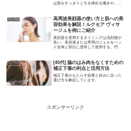
は肌をすっきりと引き締める働きや、疲
労を癒す効果があり,香りは、清涼感や爽
やかさを感じさせるものでリフレッシュ
効果があります。
高周波美顔器の使い方と肌への美
サンプル
容効果を解説！ルクセア ヴィサ
ージュを例にご紹介
美顔器を使用するタイミングは洗顔後が
良い。美容液または専用のジェルをヘッ
ド全体と部位に塗布して使用する。円を
描くようにケアしていくのがコツ。ケア
の後は肌を保湿することが大切です。
[40代] 脇のはみ肉をなくすための
サンプル
補正下着の利点と活用方法
補正下着がもたらす効果と好みに合った
選び方を解説しています。
スポンサーリンク