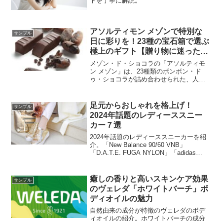
トを丁寧に解説。
アソルティモン メゾンで特別な
サンプル
日に彩りを！23種の宝石箱で選ぶ
極上のギフト【贈り物に迷ったら
コレ】
メゾン・ド・ショコラの「アソルティモ
ン メゾン」は、23種類のボンボン・ド
ゥ・ショコラが詰め合わせられた、人気
のショコラです。それぞれのフレーバー
は、カカオ豆やナッツ、フルーツなどの
素材を贅沢に使用し、メゾン・ド・ショ
足元からおしゃれを格上げ！
サンプル
コラの職人が丁寧に仕上げています。
2024年話題のレディーススニー
カー７選
2024年話題のレディーススニーカーを紹
介。「New Balance 90/60 VNB」
「D.A.T.E. FUGA NYLON」「adidas
Originals SST MILLENCON W」「VEJA
VENTURI ALVEOMESH」「AUTRY
MEDALIST」「NIKE NIKE Air Huarache
癒しの香りと高いスキンケア効果
サンプル
Craft」「ASICS GEL - NYC」など
のヴェレダ「ホワイトバーチ」ボ
ディオイルの魅力
自然由来の成分が特徴のヴェレダのボデ
ィオイルの紹介。ホワイトバーチの成分