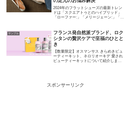
の足元のお悩み解決
2024年のフラットシューズの最新トレン
ドは「スクエアトゥとのハイブリッド」
「ローファー:」「メリージェーン:」「ビ
ビッドカラー:」です。ここでは人気のフ
ラットシューズのタイプ別に特徴やT.P.O
に合わせたコーデなどを解説していま
フランス発自然派ブランド、ロク
サンプル
す。
シタンの贅沢ケアで至福のひとと
き
【数量限定】オスマンサス きらめきビュ
ーティーキット、ネロリオーキデ 愛され
ビューティーキットについて紹介しま
す。
スポンサーリンク