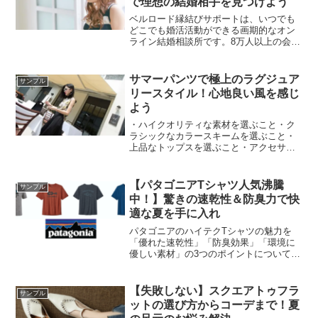
で理想の結婚相手を見つけよう
ベルロード縁結びサポートは、いつでも
どこでも婚活活動ができる画期的なオン
ライン結婚相談所です。8万人以上の会員
の中から効率的に相手探しを進められま
す。また、経験豊富な仲人があなたの婚
活をサポートしてくれます。
サマーパンツで極上のラグジュア
サンプル
リースタイル！心地良い風を感じ
よう
・ハイクオリティな素材を選ぶこと・ク
ラシックなカラースキームを選ぶこと・
上品なトップスを選ぶこと・アクセサリ
ーでアクセントをつけること・ハイヒー
ルやドレッシーシューズを選ぶことなど
を解説。
【パタゴニアTシャツ人気沸騰
サンプル
中！】驚きの速乾性＆防臭力で快
適な夏を手に入れ
パタゴニアのハイテクTシャツの魅力を
「優れた速乾性」「防臭効果」「環境に
優しい素材」の3つのポイントについて解
説していきます。
【失敗しない】スクエアトゥフラ
サンプル
ットの選び方からコーデまで！夏